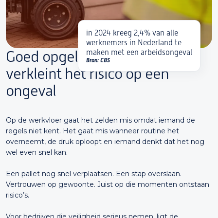
in 2024 kreeg 2,4% van alle
werknemers in Nederland te
Goed opgeleid personeel
maken met een arbeidsongeval
Bron: CBS
verkleint het risico op een
ongeval
Op de werkvloer gaat het zelden mis omdat iemand de
regels niet kent. Het gaat mis wanneer routine het
overneemt, de druk oploopt en iemand denkt dat het nog
wel even snel kan.
Een pallet nog snel verplaatsen. Een stap overslaan.
Vertrouwen op gewoonte. Juist op die momenten ontstaan
risico’s.
Voor bedrijven die veiligheid serieus nemen, ligt de