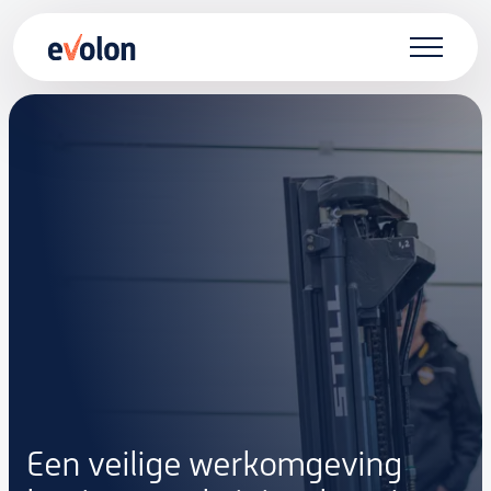
Skip
to
main
content
Een veilige
werkomgeving