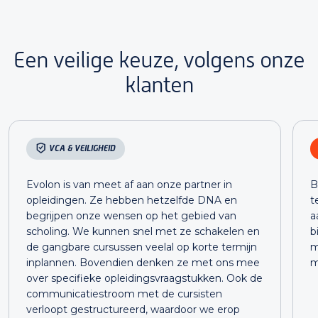
Een veilige keuze, volgens onze
klanten
VCA & VEILIGHEID
Evolon is van meet af aan onze partner in
B
opleidingen. Ze hebben hetzelfde DNA en
t
begrijpen onze wensen op het gebied van
a
scholing. We kunnen snel met ze schakelen en
b
de gangbare cursussen veelal op korte termijn
m
inplannen. Bovendien denken ze met ons mee
m
over specifieke opleidingsvraagstukken. Ook de
communicatiestroom met de cursisten
verloopt gestructureerd, waardoor we erop